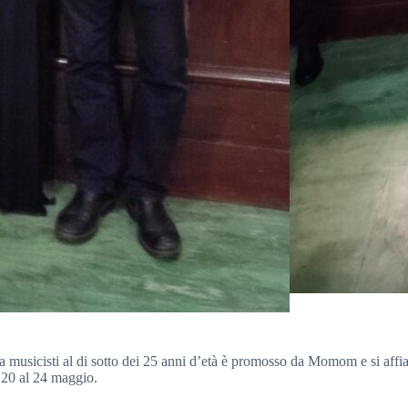
o a musicisti al di sotto dei 25 anni d’età è promosso da Momom e si aff
l 20 al 24 maggio.